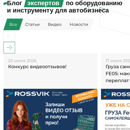
Блог
экспертов
по оборудованию
и инструменту для автобизнеса
Все
Статьи
Видео
Новости
20 июля 2026
17 июля 20
Конкурс видеоотзывов!
Груза са
FE05: ма
переплат