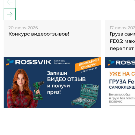
20 июля 2026
17 июля 20
Конкурс видеоотзывов!
Груза са
FE05: ма
переплат