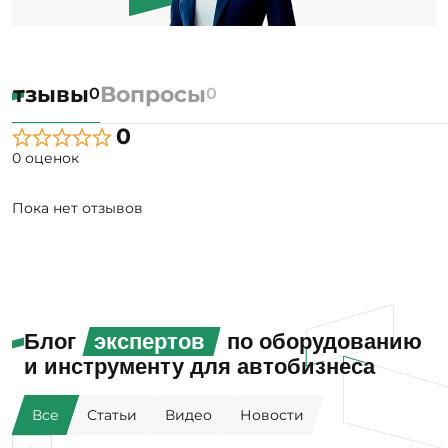
Отзывы
Вопросы
0
0
0
0 оценок
Пока нет отзывов
Блог
экспертов
по оборудованию
и инструменту для автобизнеса
Все
Статьи
Видео
Новости