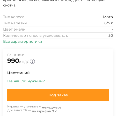
крепится на легкосплавный (литой) диск с помощью
скотча.
Тип колеса
Мото
Тип нарезки
6*5 г
Цвет эмали
-
Количество полос в упаковке, шт.
50
Все характеристики
Ваша цена
990
с НДС
Цвет:
синий
Не нашли нужный?
Под заказ
Курьер — уточните у
менеджера
Доставка ТК —
по тарифам ТК