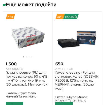
Ещё может подойти
ХИТ
ХИТ
НОВЫЙ
1 500
650
Арт. 080208
Арт. FE005B
Груза клеевые (Pb) для
Груза клеевые (Fe) для
легковых колес 60 г, 4*5
легковых колес ROSSVIK
г + 4*10 г, тонкие 19 мм,
FE005B, 12*5 г, тонкие,
(50 шт./кор.), Минусинск
ЧЕРНАЯ эмаль, (50шт./
кор.)
Екатеринбург: Мало
Нижний Тагил: Мало
Екатеринбург: Много
Нижний Тагил: Мало