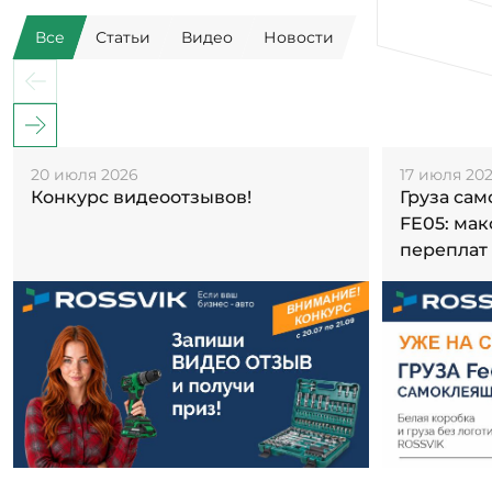
Все
Статьи
Видео
Новости
20 июля 2026
17 июля 20
Конкурс видеоотзывов!
Груза са
FE05: ма
переплат