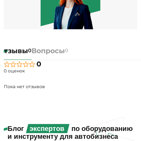
Отзывы
Вопросы
0
0
0
0 оценок
Пока нет отзывов
Блог
экспертов
по оборудованию
и инструменту для автобизнеса