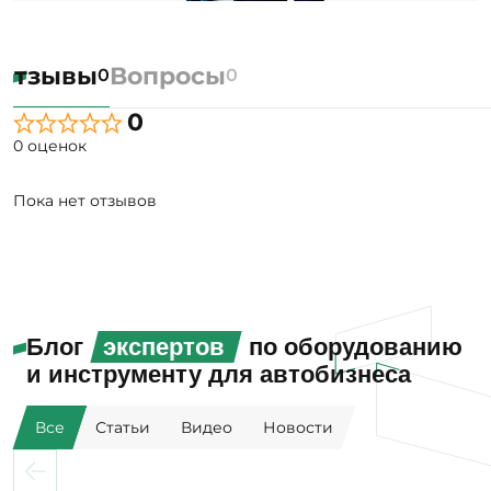
Отзывы
Вопросы
0
0
0
0 оценок
Пока нет отзывов
Блог
экспертов
по оборудованию
и инструменту для автобизнеса
Все
Статьи
Видео
Новости