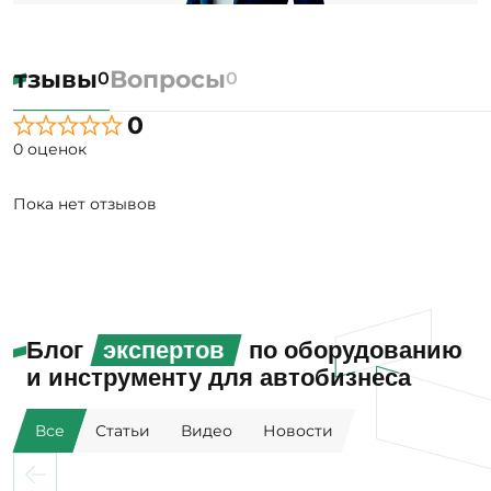
Отзывы
Вопросы
0
0
0
0 оценок
Пока нет отзывов
Блог
экспертов
по оборудованию
и инструменту для автобизнеса
Все
Статьи
Видео
Новости