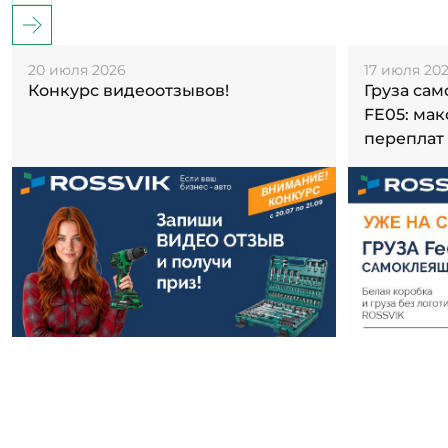
20 июля 2026
17 июля 20
Конкурс видеоотзывов!
Груза са
FE05: ма
переплат