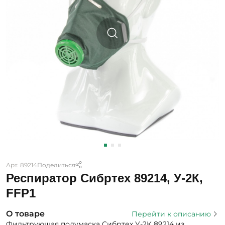
Арт. 89214
Поделиться
Респиратор Сибртех 89214, У-2К,
FFP1
О товаре
Перейти к описанию
Фильтрующая полумаска Сибртех У-2К 89214 из