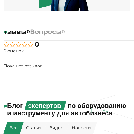
Отзывы
Вопросы
0
0
0
0 оценок
Пока нет отзывов
Блог
экспертов
по оборудованию
и инструменту для автобизнеса
Все
Статьи
Видео
Новости