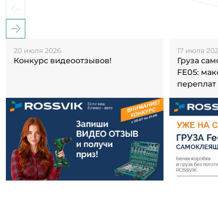
20 июля 2026
17 июля 20
Конкурс видеоотзывов!
Груза са
FE05: ма
переплат