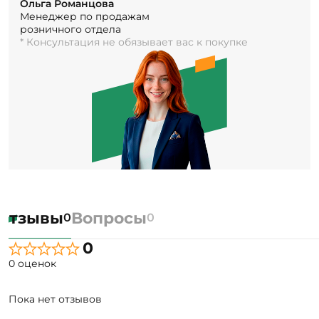
Ольга Романцова
Менеджер по продажам
розничного отдела
* Консультация не обязывает вас к покупке
Отзывы
Вопросы
0
0
0
0 оценок
Пока нет отзывов