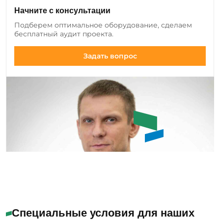
клиентов и вносим изменения в ассортимент:
Начните с консультации
добавляем новые позиции оборудования и
Подберем оптимальное оборудование, сделаем
инструмента, а также совершенствуем
бесплатный аудит проекта.
существующие модели.
Задать вопрос
Емашов Андрей
Помогу с выбором
Специальные условия для наших