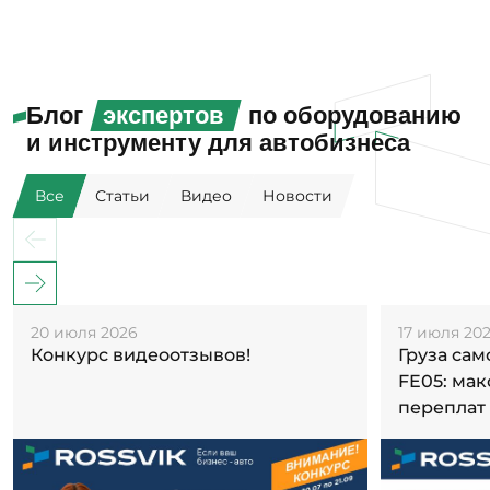
Блог
экспертов
по оборудованию
и инструменту для автобизнеса
Все
Статьи
Видео
Новости
20 июля 2026
17 июля 20
Конкурс видеоотзывов!
Груза са
FE05: ма
переплат