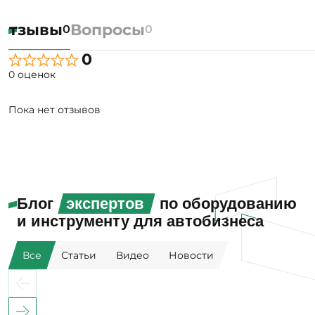
Отзывы
Вопросы
0
0
0
0 оценок
Пока нет отзывов
Блог
экспертов
по оборудованию
и инструменту для автобизнеса
Все
Статьи
Видео
Новости