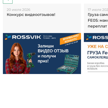
20 июля 2026
17 июля 20
Конкурс видеоотзывов!
Груза са
FE05: ма
переплат