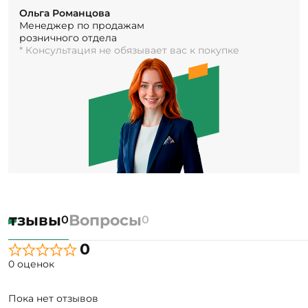
Ольга Романцова
Менеджер по продажам
розничного отдела
* Консультация не обязывает вас к покупке
Отзывы
Вопросы
0
0
0
0 оценок
Пока нет отзывов