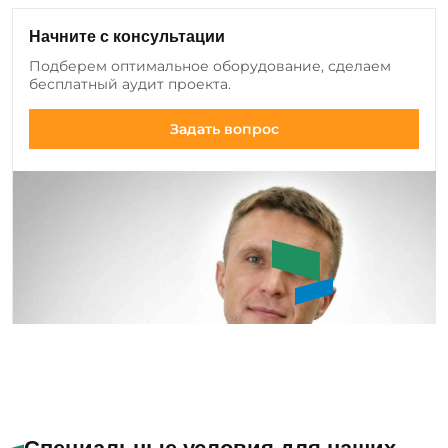
регулярно анализируем обратную связь от
клиентов и вносим изменения в ассортимент:
Начните с консультации
добавляем новые позиции оборудования и
Подберем оптимальное оборудование, сделаем
инструмента, а также совершенствуем
бесплатный аудит проекта.
существующие модели.
Задать вопрос
Букин Сергей Юрьевич