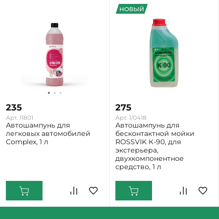
НОВЫЙ
235
275
Арт. 11801
Арт. 1/0418
Автошампунь для
Автошампунь для
легковых автомобилей
бесконтактной мойки
Complex, 1 л
ROSSVIK К-90, для
экстерьера,
двухкомпонентное
Екатеринбург: Мало
средство, 1 л