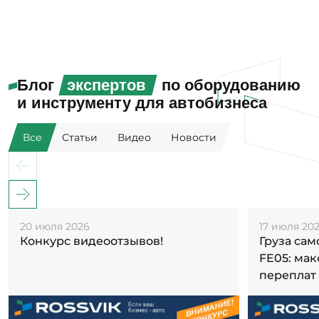
Блог
экспертов
по оборудованию
и инструменту для автобизнеса
Все
Статьи
Видео
Новости
20 июля 2026
17 июля 20
Конкурс видеоотзывов!
Груза са
FE05: ма
переплат