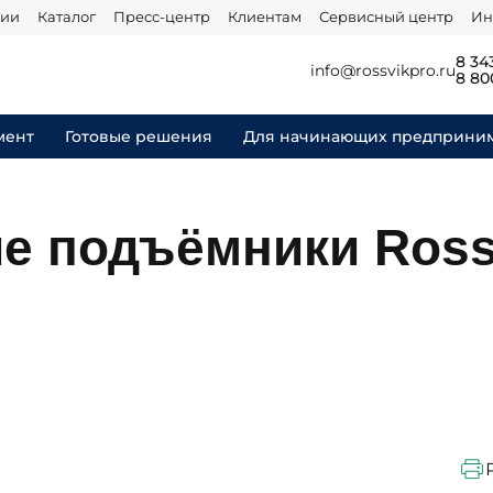
нии
Каталог
Пресс-центр
Клиентам
Сервисный центр
Ин
8 34
info@rossvikpro.ru
8 80
мент
Готовые решения
Для начинающих предприни
 подъёмники Rossv