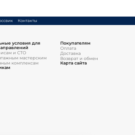
оссвик
Контакты
ьные условия для
Покупателям
направлений
Оплата
висам и СТО
Доставка
тажным мастерским
Возврат и обмен
чным комплексам
Карта сайта
икам