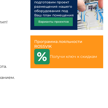
подготовим проект
размещения нашего
оборудования под
Ваш план помещения
тип!
Варианты проектов
Программа лояльности
ROSSVIK
Получи ключ к скидкам
рта.
ванием.