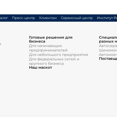
алог
Пресс-центр
Клиентам
Сервисный центр
Институт Р
Готовые решения для
Специал
бизнеса
разных 
г
Для начинающих
Автосер
предпринимателей
Шиномон
Для небольшого предприятия
Автомое
Поставщ
Для федеральных сетей и
крупного бизнеса
Наш маскот