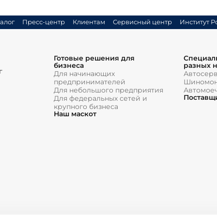
алог
Пресс-центр
Клиентам
Сервисный центр
Институт Р
Готовые решения для
Специал
бизнеса
разных 
г
Для начинающих
Автосер
предпринимателей
Шиномон
Для небольшого предприятия
Автомое
Поставщ
Для федеральных сетей и
крупного бизнеса
Наш маскот