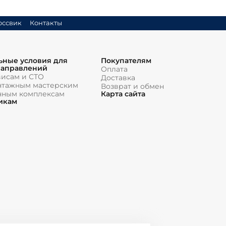
оссвик
Контакты
ьные условия для
Покупателям
направлений
Оплата
висам и СТО
Доставка
тажным мастерским
Возврат и обмен
чным комплексам
Карта сайта
икам