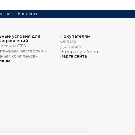
оссвик
Контакты
ьные условия для
Покупателям
направлений
Оплата
висам и СТО
Доставка
тажным мастерским
Возврат и обмен
чным комплексам
Карта сайта
икам