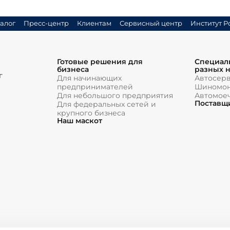
алог
Пресс-центр
Клиентам
Сервисный центр
Институт Р
Готовые решения для
Специал
бизнеса
разных 
г
Для начинающих
Автосер
предпринимателей
Шиномон
Для небольшого предприятия
Автомое
Поставщ
Для федеральных сетей и
крупного бизнеса
Наш маскот