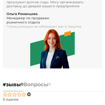
прослужит долгие годы. Могу организовать
доставку до дверей вашего предприятия.
Ольга Романцова
Менеджер по продажам
розничного отдела
* Консультация не обязывает вас к покупке
Отзывы
Вопросы
0
0
0
0 оценок