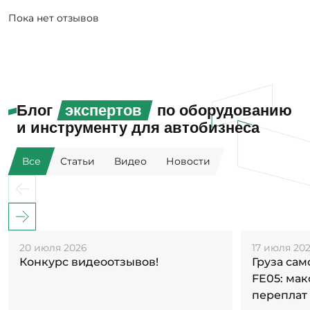
Пока нет отзывов
Блог
экспертов
по оборудованию
и инструменту для автобизнеса
Все
Статьи
Видео
Новости
20 июля 2026
17 июля 20
Конкурс видеоотзывов!
Груза са
FE05: ма
переплат