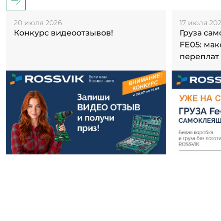
20 июля 2026
17 июля 20
Конкурс видеоотзывов!
Груза са
FE05: ма
переплат