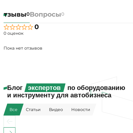
Отзывы
Вопросы
0
0
0
0 оценок
Пока нет отзывов
Блог
экспертов
по оборудованию
и инструменту для автобизнеса
Все
Статьи
Видео
Новости