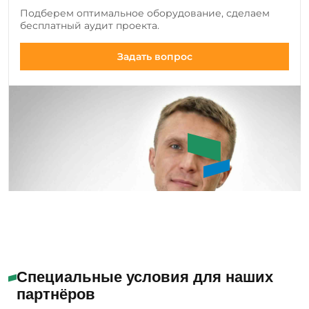
Подберем оптимальное оборудование, сделаем
инструмента, а также совершенствуем
бесплатный аудит проекта.
существующие модели.
Задать вопрос
Букин Сергей Юрьевич
Специальные условия для наших
партнёров