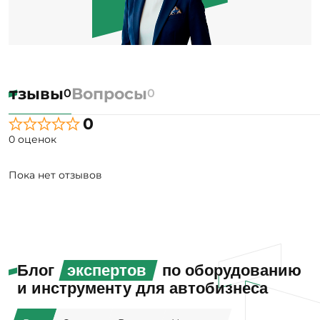
Отзывы
Вопросы
0
0
0
0 оценок
Пока нет отзывов
Блог
экспертов
по оборудованию
и инструменту для автобизнеса