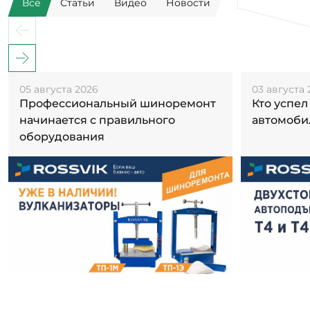
Все
Статьи
Видео
Новости
05 августа 2026
03 августа 
Профессиональный шиноремонт
Кто успел
начинается с правильного
автомоби
оборудования