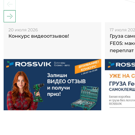
20 июля 2026
17 июля 20
Конкурс видеоотзывов!
Груза са
FE05: ма
переплат