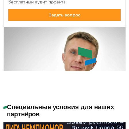
бесплатный аудит проекта.
существующие модели.
Задать вопрос
Букин Сергей Юрьевич
Специальные условия для наших
партнёров