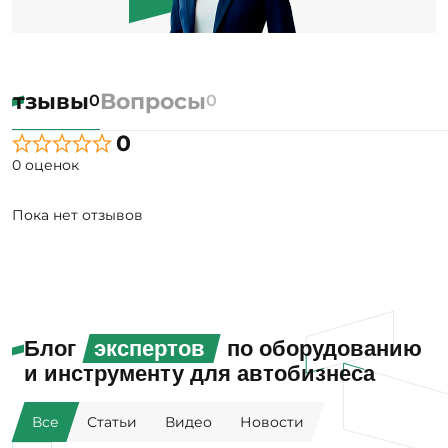
Отзывы
Вопросы
0
0
0
0 оценок
Пока нет отзывов
Блог
экспертов
по оборудованию
и инструменту для автобизнеса
Все
Статьи
Видео
Новости