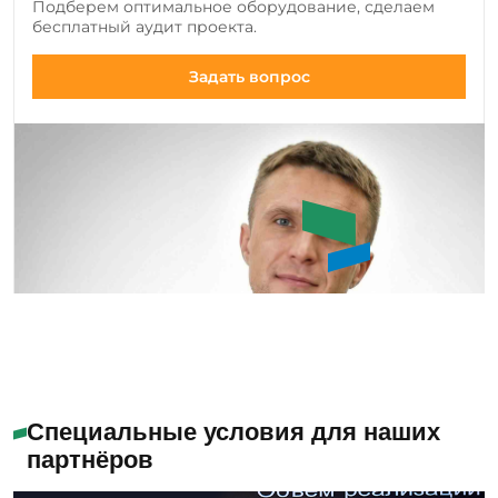
Подберем оптимальное оборудование, сделаем
инструмента, а также совершенствуем
бесплатный аудит проекта.
существующие модели.
Задать вопрос
Букин Сергей Юрьевич
Специальные условия для наших
партнёров