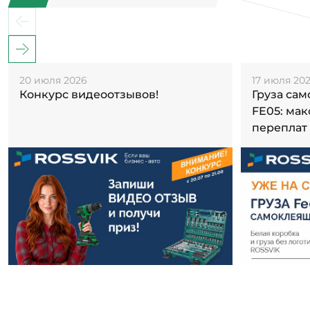
20 июля 2026
17 июля 20
Конкурс видеоотзывов!
Груза са
FE05: ма
переплат