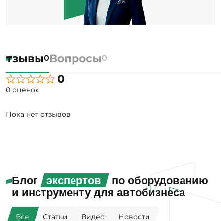
Отзывы
Вопросы
0
0
0
0 оценок
Пока нет отзывов
Блог
экспертов
по оборудованию
и инструменту для автобизнеса
Все
Статьи
Видео
Новости