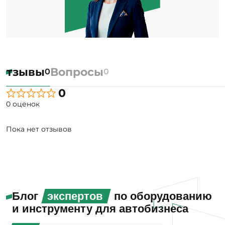
Отзывы
Вопросы
0
0
0
0 оценок
Пока нет отзывов
Блог
экспертов
по оборудованию
и инструменту для автобизнеса