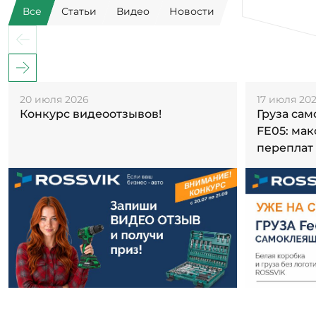
Все
Статьи
Видео
Новости
20 июля 2026
17 июля 20
Конкурс видеоотзывов!
Груза са
FE05: ма
переплат