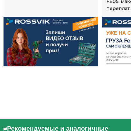
FE05: ма
переплат
Рекомендуемые и аналогичные