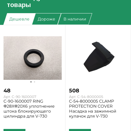
товары
Дешевле
Дороже
В наличии
48
508
Арт. C-90-1600007
Арт. C-54-8000005
C-90-1600007 RING
C-54-8000005 CLAMP
Φ28XΦ20X6 уплотнение
PROTECTION COVER
штока блокирующего
Насадка на зажимной
цилиндра для V-730
кулачок для V-730
Екатеринбург: Мало
Екатеринбург: Много