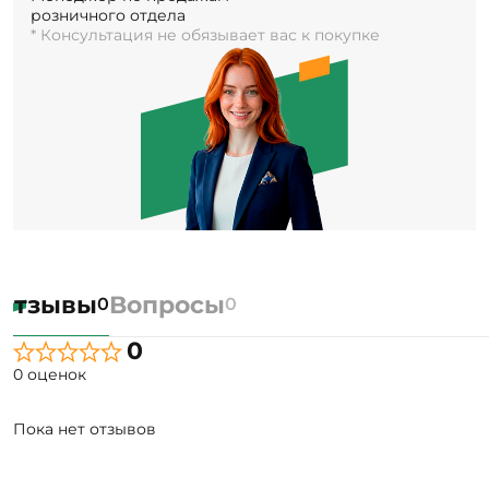
розничного отдела
* Консультация не обязывает вас к покупке
Отзывы
Вопросы
0
0
0
0 оценок
Пока нет отзывов