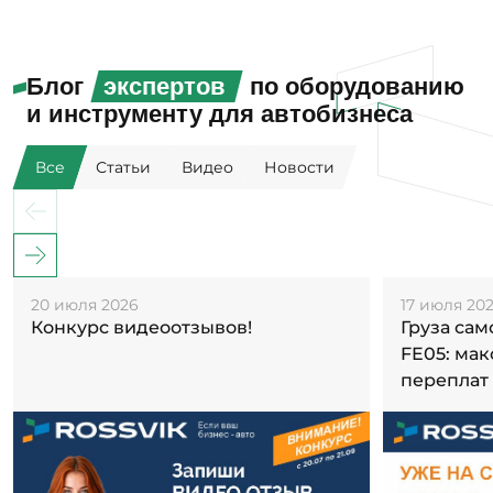
Блог
экспертов
по оборудованию
и инструменту для автобизнеса
Все
Статьи
Видео
Новости
20 июля 2026
17 июля 20
Конкурс видеоотзывов!
Груза са
FE05: ма
переплат