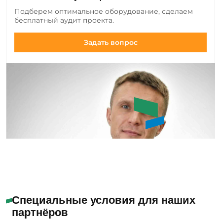
добавляем новые позиции оборудования и
Подберем оптимальное оборудование, сделаем
инструмента, а также совершенствуем
бесплатный аудит проекта.
существующие модели.
Задать вопрос
Букин Сергей Юрьевич
Специальные условия для наших
партнёров