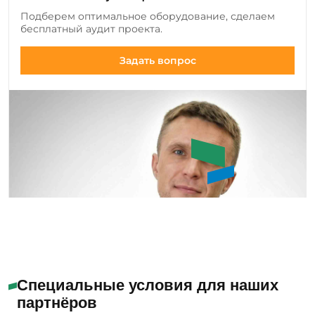
добавляем новые позиции оборудования и
Подберем оптимальное оборудование, сделаем
инструмента, а также совершенствуем
бесплатный аудит проекта.
существующие модели.
Задать вопрос
Букин Сергей Юрьевич
Специальные условия для наших
партнёров