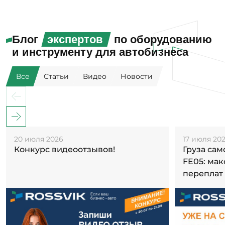
Блог
экспертов
по оборудованию
и инструменту для автобизнеса
Все
Статьи
Видео
Новости
20 июля 2026
17 июля 20
Конкурс видеоотзывов!
Груза са
FE05: ма
переплат