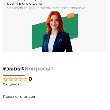
розничного отдела
* Консультация не обязывает вас к покупке
Отзывы
Вопросы
0
0
0
0 оценок
Пока нет отзывов