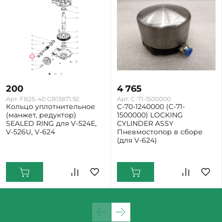
200
4 765
Арт. FB25-40 GB13871.92
Арт. C-71-1500000
Кольцо уплотнительное
C-70-1240000 (C-71-
(манжет, редуктор)
1500000) LOCKING
SEALED RING для V-524E,
CYLINDER ASSY
V-526U, V-624
Пневмостопор в сборе
(для V-624)
Екатеринбург: Мало
Екатеринбург: Мало