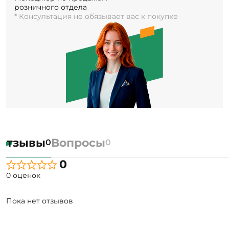
розничного отдела
* Консультация не обязывает вас к покупке
Отзывы
Вопросы
0
0
0
0 оценок
Пока нет отзывов