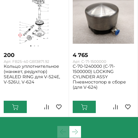
200
4 765
Арт. FB25-40 GB13871.92
Арт. C-71-1500000
Кольцо уплотнительное
C-70-1240000 (C-71-
(манжет, редуктор)
1500000) LOCKING
SEALED RING для V-524E,
CYLINDER ASSY
V-526U, V-624
Пневмостопор в сборе
(для V-624)
Екатеринбург: Мало
Екатеринбург: Мало