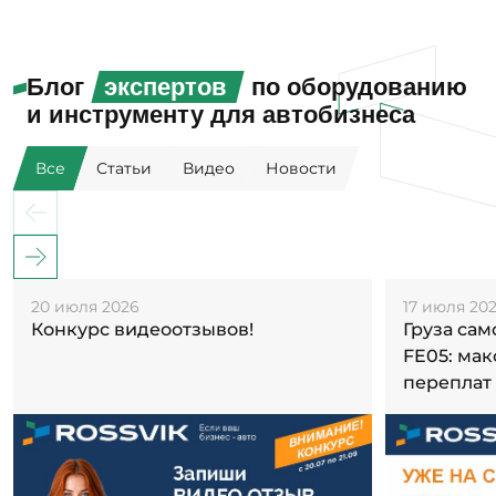
Блог
экспертов
по оборудованию
и инструменту для автобизнеса
Все
Статьи
Видео
Новости
20 июля 2026
17 июля 20
Конкурс видеоотзывов!
Груза са
FE05: ма
переплат