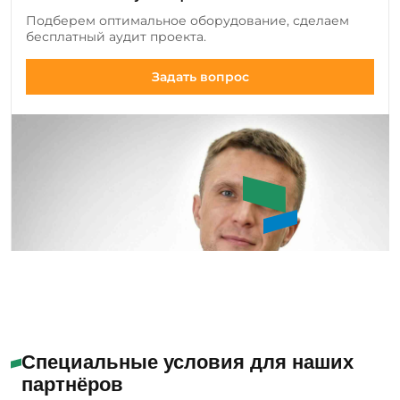
добавляем новые позиции оборудования и
Подберем оптимальное оборудование, сделаем
инструмента, а также совершенствуем
бесплатный аудит проекта.
существующие модели.
Задать вопрос
Букин Сергей Юрьевич
Специальные условия для наших
партнёров