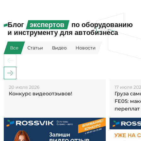
Блог
экспертов
по оборудованию
и инструменту для автобизнеса
Все
Статьи
Видео
Новости
20 июля 2026
17 июля 20
Конкурс видеоотзывов!
Груза са
FE05: ма
переплат