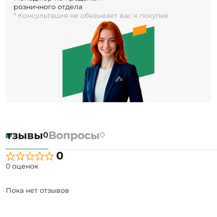
розничного отдела
* Консультация не обязывает вас к покупке
Отзывы
Вопросы
0
0
0
0 оценок
Пока нет отзывов