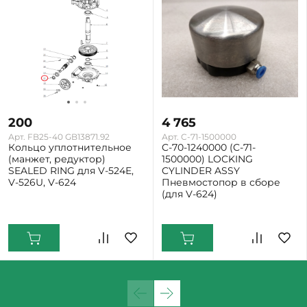
200
4 765
Арт. FB25-40 GB13871.92
Арт. C-71-1500000
Кольцо уплотнительное
C-70-1240000 (C-71-
(манжет, редуктор)
1500000) LOCKING
SEALED RING для V-524E,
CYLINDER ASSY
V-526U, V-624
Пневмостопор в сборе
(для V-624)
Екатеринбург: Мало
Екатеринбург: Мало