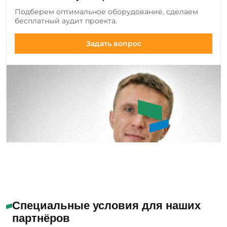
добавляем новые позиции оборудования и
Подберем оптимальное оборудование, сделаем
инструмента, а также совершенствуем
бесплатный аудит проекта.
существующие модели.
Задать вопрос
Букин Сергей Юрьевич
Специальные условия для наших
партнёров