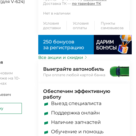
(для V-624)
Доставка ТК —
по тарифам ТК
Нет в наличии
Условия
Условия
Пункты
доставки
оплаты
самовывоза
250 бонусов
за регистрацию
Все акции и скидки
ия
Выиграйте автомобиль
ановим
При оплате любой картой банка
же на 10-
инах
Обеспечим эффективную
ьевич
работу
Выезд специалиста
ку
Поддержка онлайн
Наличие запчастей
Обучение и помощь