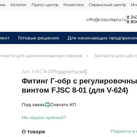
нии
Каталог
Пресс-центр
Клиентам
Сервисный центр
Ин
8 34
info@rossvikpro.ru
8 80
мент
Готовые решения
Для начинающих предприни
пчасти для шиномонтажных станков
Запчасти для ш/м 
Поделиться
Арт. FJSC 8-01
Фитинг Г-обр с регулировочн
винтом FJSC 8-01 (для V-624)
Скачать КП
Под заказ
Не нашли нужный?
Перейти к
О товаре