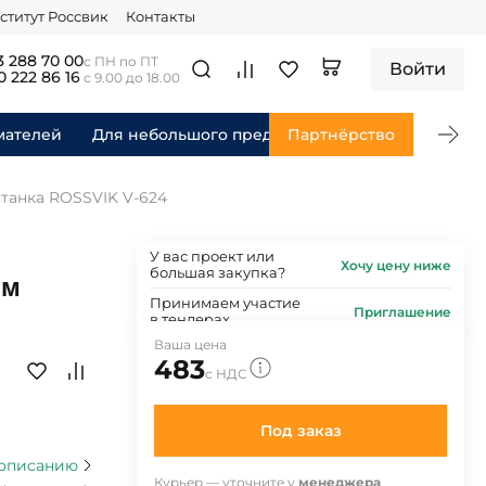
ститут Россвик
Контакты
3 288 70 00
с ПН по ПТ
Войти
0 222 86 16
с 9.00 до 18.00
мателей
Для небольшого предприятия
Партнёрство
Для федераль
станка ROSSVIK V-624
У вас проект или
Хочу цену ниже
большая закупка?
ым
Принимаем участие
Приглашение
в тендерах
Ваша цена
483
с НДС
Под заказ
 описанию
Курьер — уточните у
менеджера