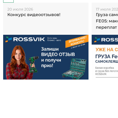
20 июля 2026
17 июля 20
Конкурс видеоотзывов!
Груза са
FE05: ма
переплат