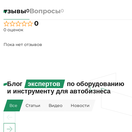
Отзывы
Вопросы
0
0
0
0 оценок
Пока нет отзывов
Блог
экспертов
по оборудованию
и инструменту для автобизнеса
Все
Статьи
Видео
Новости