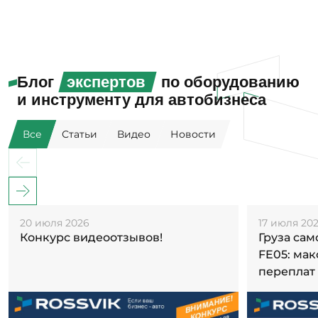
Блог
экспертов
по оборудованию
и инструменту для автобизнеса
Все
Статьи
Видео
Новости
20 июля 2026
17 июля 20
Конкурс видеоотзывов!
Груза са
FE05: ма
переплат