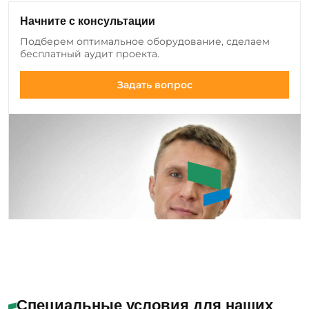
клиентов и вносим изменения в ассортимент:
Начните с консультации
добавляем новые позиции оборудования и
Подберем оптимальное оборудование, сделаем
инструмента, а также совершенствуем
бесплатный аудит проекта.
существующие модели.
Задать вопрос
Букин Сергей Юрьевич
Специальные условия для наших