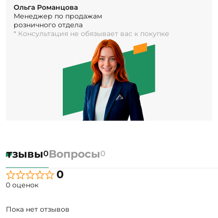
Ольга Романцова
Менеджер по продажам
розничного отдела
* Консультация не обязывает вас к покупке
Отзывы
Вопросы
0
0
0
0 оценок
Пока нет отзывов