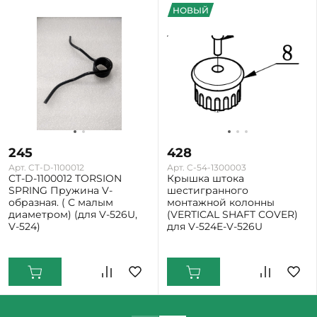
НОВЫЙ
245
428
Арт. CT-D-1100012
Арт. C-54-1300003
CT-D-1100012 TORSION
Крышка штока
SPRING Пружина V-
шестигранного
образная. ( С малым
монтажной колонны
диаметром) (для V-526U,
(VERTICAL SHAFT COVER)
V-524)
для V-524E-V-526U
Екатеринбург: Мало