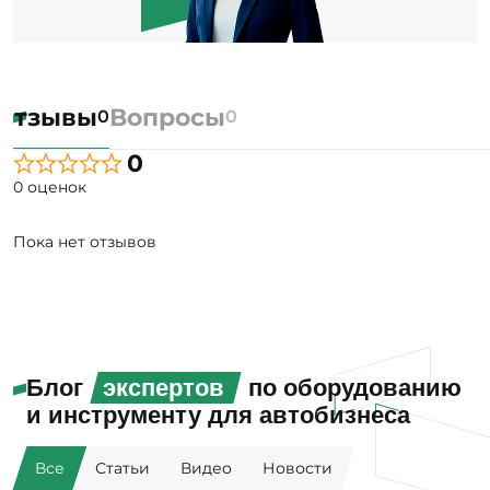
Отзывы
Вопросы
0
0
0
0 оценок
Пока нет отзывов
Блог
экспертов
по оборудованию
и инструменту для автобизнеса
Все
Статьи
Видео
Новости