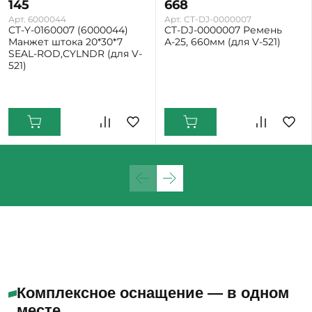
145
668
Арт. 6000044
Арт. CT-DJ-0000007
CT-Y-0160007 (6000044)
CT-DJ-0000007 Ремень
Манжет штока 20*30*7
А-25, 660мм (для V-521)
SEAL-ROD,CYLNDR (для V-
521)
Екатеринбург: Мало
Нижний Тагил: Мало
Екатеринбург: Много
Нижний Тагил: Мало
Комплексное оснащение — в одном
месте