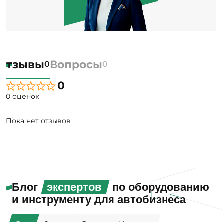
Отзывы
Вопросы
0
0
0
0 оценок
Пока нет отзывов
Блог
экспертов
по оборудованию
и инструменту для автобизнеса