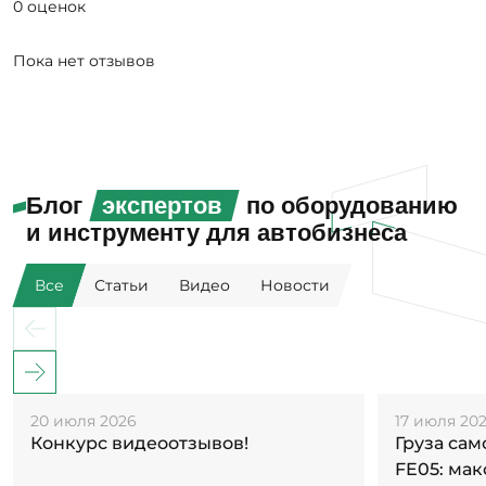
0 оценок
Пока нет отзывов
Блог
экспертов
по оборудованию
и инструменту для автобизнеса
Все
Статьи
Видео
Новости
20 июля 2026
17 июля 20
Конкурс видеоотзывов!
Груза са
FE05: ма