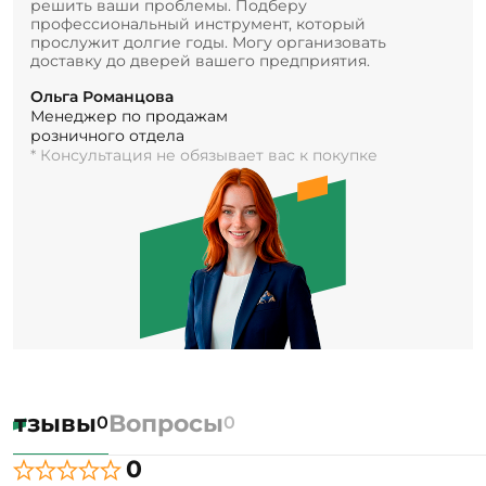
решить ваши проблемы. Подберу
профессиональный инструмент, который
прослужит долгие годы. Могу организовать
доставку до дверей вашего предприятия.
Ольга Романцова
Менеджер по продажам
розничного отдела
* Консультация не обязывает вас к покупке
Отзывы
Вопросы
0
0
0