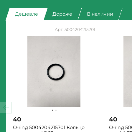
Дешевле
Дороже
В наличии
Арт. 5004204215701
40
40
O-ring 5004204215701 Кольцо
O-ring 5