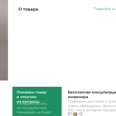
Перейти к
О товаре
-
Покажем товар
Бесплатная консультац
и ответим
инженера
на вопросы
Подберем, доставим и уст
Камеру включать
в день обращения. Цены ни
не понадобиться.
15%, чем в интернет магаз
Менеджер не будет