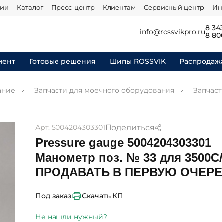
нии
Каталог
Пресс-центр
Клиентам
Сервисный центр
Ин
8 34
info@rossvikpro.ru
8 80
мент
Готовые решения
Шипы ROSSVIK
Распродаж
ание
Запчасти для моечного оборудования
Запчаст
Поделиться
Арт. 5004204303301
Pressure gauge 5004204303301
Манометр поз. № 33 для 3500С/
ПРОДАВАТЬ В ПЕРВУЮ ОЧЕР
Скачать КП
Под заказ
Не нашли нужный?