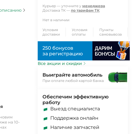
Курьер — уточните у
менеджера
 описанию
Доставка ТК —
по тарифам ТК
Нет в наличии
Условия
Условия
Пункты
доставки
оплаты
самовывоза
250 бонусов
за регистрацию
Все акции и скидки
Выиграйте автомобиль
При оплате любой картой банка
Обеспечим эффективную
работу
ия
Выезд специалиста
ановим
Поддержка онлайн
же на 10-
Наличие запчастей
инах