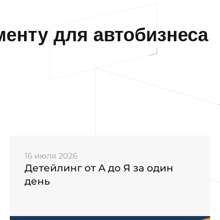
енту для автобизнеса
16 июля 2026
Детейлинг от А до Я за один
день