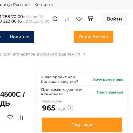
ститут Россвик
Контакты
3 288 70 00
с ПН по ПТ
Войти
0 222 86 16
с 9.00 до 18.00
а
Новинки
Партнёрство
и для аппаратов высокого давления
У вас проект или
Хочу цену ниже
большая закупка?
Принимаем участие
Приглашение
4500С /
в тендерах
Ваша цена
ЕДЬ
965
с НДС
Под заказ