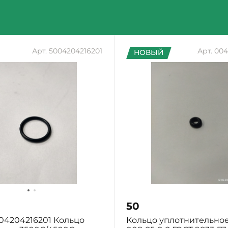
Арт. 5004204216201
Арт. 004
НОВЫЙ
50
004204216201 Кольцо
Кольцо уплотнительное