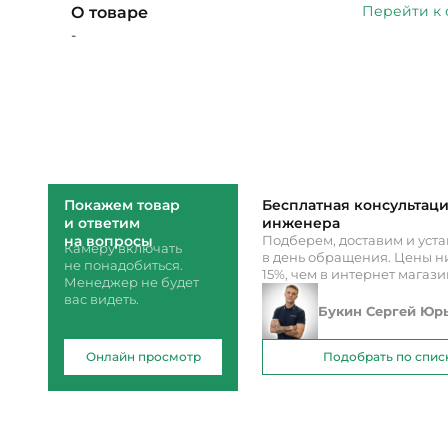
Перейти к
О товаре
-
Покажем товар
Бесплатная консультац
и ответим
инженера
на вопросы
Подберем, доставим и уст
Камеру включать
в день обращения. Цены ни
не понадобиться.
15%, чем в интернет магаз
Менеджер не будет
вас видеть.
Букин Сергей Юр
Онлайн просмотр
Подобрать по спис