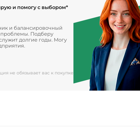
ирую и помогу с выбором*
ник и балансировочный
и проблемы. Подберу
лужит долгие годы. Могу
дприятия.
ация не обязывает вас к покупке