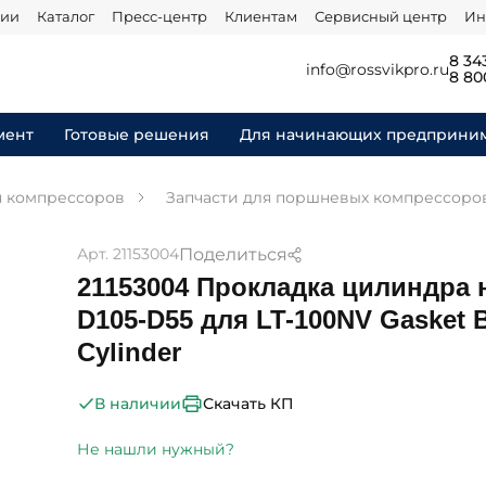
нии
Каталог
Пресс-центр
Клиентам
Сервисный центр
Ин
8 34
info@rossvikpro.ru
8 80
мент
Готовые решения
Для начинающих предприни
я компрессоров
Запчасти для поршневых компрессоро
Поделиться
Арт. 21153004
21153004 Прокладка цилиндра
D105-D55 для LT-100NV Gasket 
Cylinder
Скачать КП
В наличии
Не нашли нужный?