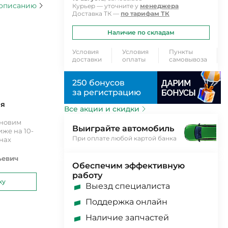
 описанию
Курьер — уточните у
менеджера
Доставка ТК —
по тарифам ТК
Наличие по складам
Условия
Условия
Пункты
доставки
оплаты
самовывоза
250 бонусов
за регистрацию
ия
Все акции и скидки
ановим
Выиграйте автомобиль
же на 10-
При оплате любой картой банка
инах
ьевич
Обеспечим эффективную
работу
ку
Выезд специалиста
Поддержка онлайн
Наличие запчастей