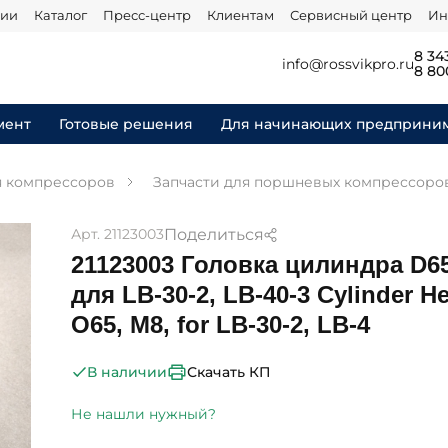
нии
Каталог
Пресс-центр
Клиентам
Сервисный центр
Ин
8 34
info@rossvikpro.ru
8 80
мент
Готовые решения
Для начинающих предприни
я компрессоров
Запчасти для поршневых компрессоро
Поделиться
Арт. 21123003
21123003 Головка цилиндра D65
для LB-30-2, LB-40-3 Cylinder H
O65, M8, for LB-30-2, LB-4
Скачать КП
В наличии
Не нашли нужный?