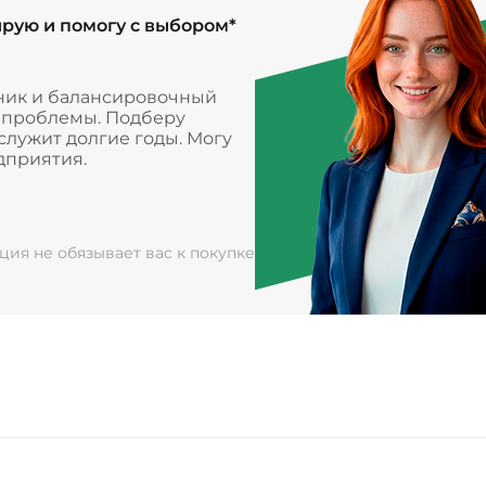
ирую и помогу с выбором*
ник и балансировочный
и проблемы. Подберу
лужит долгие годы. Могу
дприятия.
ация не обязывает вас к покупке