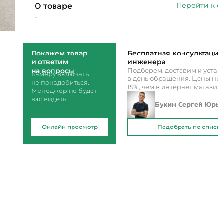
Перейти к
О товаре
-
Покажем товар
Бесплатная консультац
и ответим
инженера
на вопросы
Подберем, доставим и уст
Камеру включать
в день обращения. Цены ни
не понадобиться.
15%, чем в интернет магаз
Менеджер не будет
вас видеть.
Букин Сергей Юр
Онлайн просмотр
Подобрать по спис