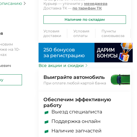
 описанию
Курьер — уточните у
менеджера
Доставка ТК —
по тарифам ТК
Наличие по складам
Условия
Условия
Пункты
ия
доставки
оплаты
самовывоза
ановим
же на 10-
250 бонусов
инах
за регистрацию
Все акции и скидки
ьевич
Выиграйте автомобиль
ку
При оплате любой картой банка
Обеспечим эффективную
работу
Выезд специалиста
Поддержка онлайн
Наличие запчастей