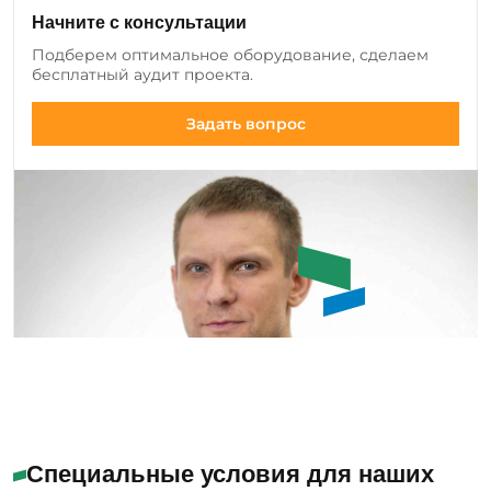
клиентов и вносим изменения в ассортимент:
Начните с консультации
добавляем новые позиции оборудования и
Подберем оптимальное оборудование, сделаем
инструмента, а также совершенствуем
бесплатный аудит проекта.
существующие модели.
Задать вопрос
Емашов Андрей
Помогу с выбором
Специальные условия для наших