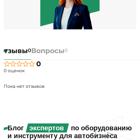
Отзывы
Вопросы
0
0
0
0 оценок
Пока нет отзывов
Блог
экспертов
по оборудованию
и инструменту для автобизнеса