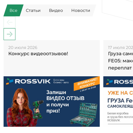
Все
Статьи
Видео
Новости
20 июля 2026
17 июля 20
Конкурс видеоотзывов!
Груза са
FE05: ма
переплат