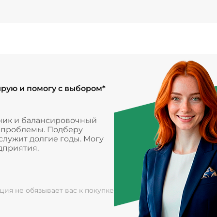
ирую и помогу с выбором*
ник и балансировочный
и проблемы. Подберу
лужит долгие годы. Могу
дприятия.
ация не обязывает вас к покупке