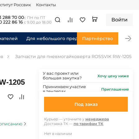
ститут Россвик
Контакты
3 288 70 00
с ПН по ПТ
Войти
0 222 86 16
с 9.00 до 18.00
мателей
Для небольшого предприятия
Партнёрство
Для федераль
ов
Запчасти для пневмогайковерта ROSSVIK RW-1205
У вас проект или
Хочу цену ниже
большая закупка?
RW-1205
Принимаем участие
Приглашение
в тендерах
Под заказ
Курьер — уточните у
менеджера
 описанию
Доставка ТК —
по тарифам ТК
Нет в наличии