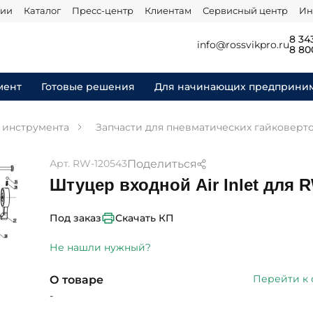
нии
Каталог
Пресс-центр
Клиентам
Сервисный центр
Ин
8 34
info@rossvikpro.ru
8 80
мент
Готовые решения
Для начинающих предприни
я инструмента
Запчасти для пневматических гайковерт
Поделиться
Арт. RW-120543
Штуцер входной Air Inlet для 
Скачать КП
Под заказ
Не нашли нужный?
Перейти к
О товаре
-