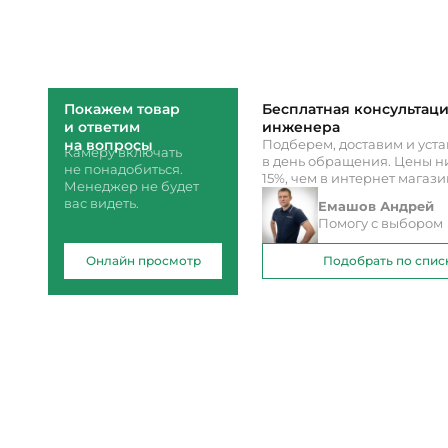
Покажем товар
Бесплатная консультац
и ответим
инженера
на вопросы
Подберем, доставим и уст
Камеру включать
в день обращения. Цены ни
не понадобиться.
15%, чем в интернет магаз
Менеджер не будет
вас видеть.
Емашов Андрей
Помогу с выбором
Онлайн просмотр
Подобрать по спис