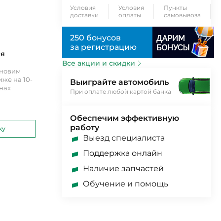
Условия
Условия
Пункты
доставки
оплаты
самовывоза
250 бонусов
за регистрацию
ия
Все акции и скидки
ановим
же на 10-
Выиграйте автомобиль
инах
При оплате любой картой банка
Обеспечим эффективную
работу
ку
Выезд специалиста
Поддержка онлайн
Наличие запчастей
Обучение и помощь