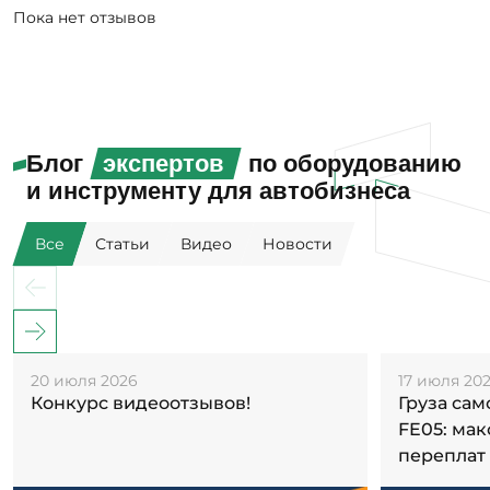
Пока нет отзывов
Блог
экспертов
по оборудованию
и инструменту для автобизнеса
Все
Статьи
Видео
Новости
20 июля 2026
17 июля 20
Конкурс видеоотзывов!
Груза са
FE05: ма
переплат