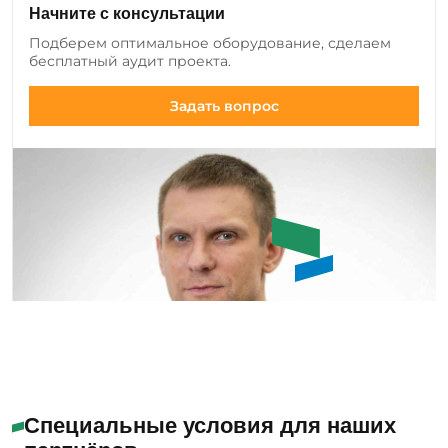
клиентов и вносим изменения в ассортимент:
Начните с консультации
добавляем новые позиции оборудования и
Подберем оптимальное оборудование, сделаем
инструмента, а также совершенствуем
бесплатный аудит проекта.
существующие модели.
Задать вопрос
Емашов Андрей
Помогу с выбором
Специальные условия для наших