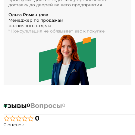
доставку до дверей вашего предприятия.
Ольга Романцова
Менеджер по продажам
розничного отдела
* Консультация не обязывает вас к покупке
Отзывы
Вопросы
0
0
0
0 оценок