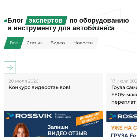
Блог
экспертов
по оборудованию
и инструменту для автобизнеса
Все
Статьи
Видео
Новости
20 июля 2026
17 июля 20
Конкурс видеоотзывов!
Груза са
FE05: ма
переплат