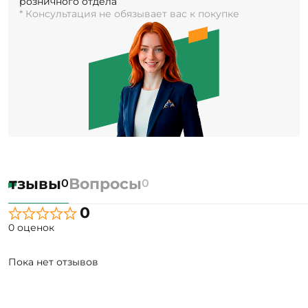
розничного отдела
* Консультация не обязывает вас к покупке
Отзывы
Вопросы
0
0
0
0 оценок
Пока нет отзывов