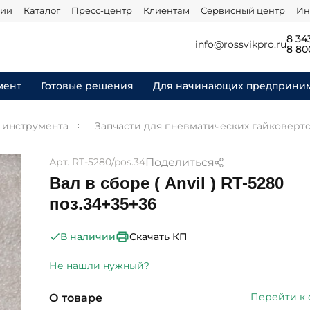
нии
Каталог
Пресс-центр
Клиентам
Сервисный центр
Ин
8 34
info@rossvikpro.ru
8 80
мент
Готовые решения
Для начинающих предприни
я инструмента
Запчасти для пневматических гайковерт
Поделиться
Арт. RT-5280/pos.34
Вал в сборе ( Anvil ) RT-5280
поз.34+35+36
Скачать КП
В наличии
Не нашли нужный?
Перейти к
О товаре