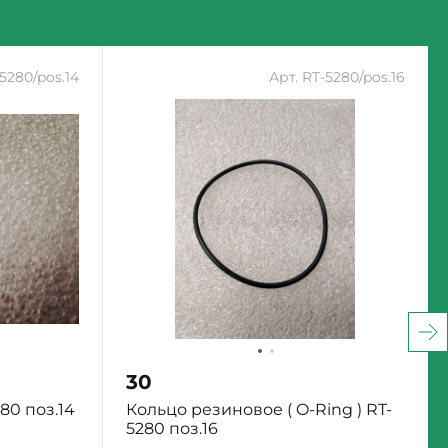
-5280/pos.14
Арт. RT-5280/pos.16
30
80 поз.14
Кольцо резиновое ( O-Ring ) RT-
5280 поз.16