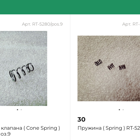
Арт. RT-5280/pos.9
Арт. RT
30
клапана ( Cone Spring )
Пружина ( Spring ) RT-52
оз.9