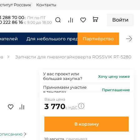
ститут Россвик
Контакты
3 288 70 00
с ПН по ПТ
Войти
0 222 86 16
с 9.00 до 18.00
мателей
Для небольшого предприятия
Партнёрство
Для федераль
ов
Запчасти для пневмогайковерта ROSSVIK RT-5280
У вас проект или
Хочу цену ниже
большая закупка?
Принимаем участие
Приглашение
в тендерах
Ваша цена
3 770
с НДС
В корзину
 описанию
10 августа
, самовывоз