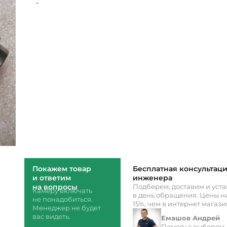
-
Покажем товар
Бесплатная консультац
и ответим
инженера
на вопросы
Подберем, доставим и уст
Камеру включать
в день обращения. Цены ни
не понадобиться.
15%, чем в интернет магаз
Менеджер не будет
вас видеть.
Емашов Андрей
Помогу с выбором