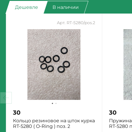
Дешевле
В наличии
Арт. RT-5280/pos.2
30
30
Кольцо резиновое на шток курка
Пружина 
RT-5280 ( O-Ring ) поз. 2
RT-5280 п