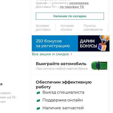
Курьер — уточните у
менеджера
Доставка ТК —
по тарифам ТК
Наличие по складам
Условия
Условия
Пункты
доставки
оплаты
самовывоза
250 бонусов
за регистрацию
Все акции и скидки
Выиграйте автомобиль
При оплате любой картой банка
Обеспечим эффективную
ия
работу
Выезд специалиста
ановим
же на 10-
Поддержка онлайн
инах
Наличие запчастей