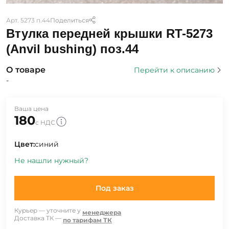
Арт. 5273 п.44
Поделиться
Втулка передней крышки RT-5273
(Anvil bushing) поз.44
О товаре
Перейти к описанию
-
Ваша цена
180
с НДС
Цвет:
синий
Не нашли нужный?
Под заказ
Курьер — уточните у
менеджера
Доставка ТК —
по тарифам ТК