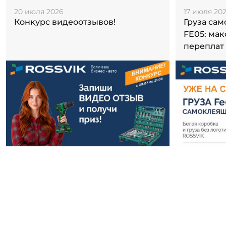
20 июля 2026
17 июля 20
Конкурс видеоотзывов!
Груза са
FE05: ма
переплат