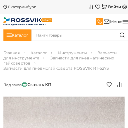
Войти
Екатеринбург
Меню
ОБОРУДОВАНИЕ И ИНСТРУМЕНТ
Каталог
Главная
Каталог
Инструменты
Запчасти
для инструмента
Запчасти для пневматических
гайковертов
Запчасти для пневмогайковерта ROSSVIK RT-5273
Скачать КП
Под заказ