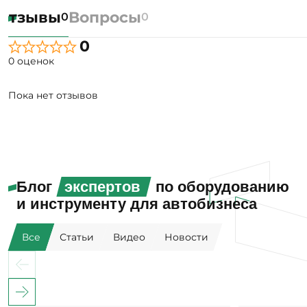
Отзывы
Вопросы
0
0
0
0 оценок
Пока нет отзывов
Блог
экспертов
по оборудованию
и инструменту для автобизнеса
Все
Статьи
Видео
Новости