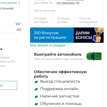
 описанию
Доставка ТК —
по тарифам ТК
оточной
Нет в наличии
Условия
Условия
Пункты
доставки
оплаты
самовывоза
1/4"
60
250 бонусов
за регистрацию
Все акции и скидки
ия
Выиграйте автомобиль
ановим
При оплате любой картой банка
же на 10-
инах
Обеспечим эффективную
работу
Выезд специалиста
ку
Поддержка онлайн
Наличие запчастей
Обучение и помощь