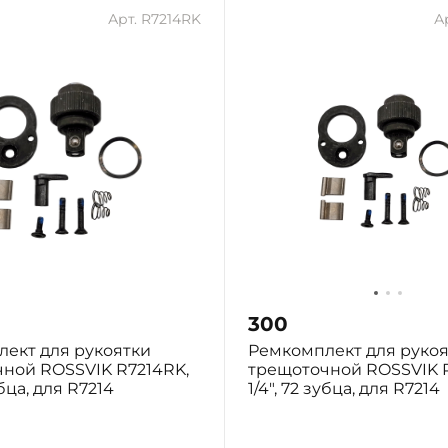
Арт. R7214RK
А
300
ект для рукоятки
Ремкомплект для руко
ной ROSSVIK R7214RK,
трещоточной ROSSVIK 
убца, для R7214
1/4", 72 зубца, для R7214
ург: Мало
Нижний Тагил: Мало