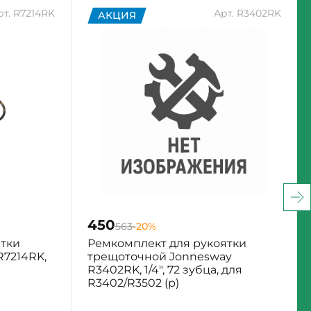
рт. R7214RK
Арт. R3402RK
АКЦИЯ
450
563
-20%
ятки
Ремкомплект для рукоятки
R7214RK,
трещоточной Jonnesway
R3402RK, 1/4", 72 зубца, для
R3402/R3502 (р)