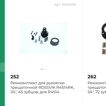
Арт. R4514RK
252
262
Ремкомплект для рукоятки
Ремкомпл
трещоточной ROSSVIK R4514RK,
трещоточ
1/4", 45 зубцов, для R4514
1/4", 72 з
Екатеринбург: Много
Екатеринб