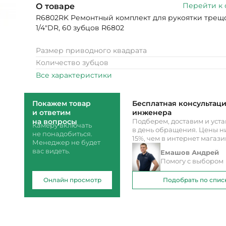
Перейти к
О товаре
R6802RK Ремонтный комплект для рукоятки трещ
1/4"DR, 60 зубцов R6802
Размер приводного квадрата
Количество зубцов
Все характеристики
Покажем товар
Бесплатная консультац
и ответим
инженера
на вопросы
Подберем, доставим и уст
Камеру включать
в день обращения. Цены ни
не понадобиться.
15%, чем в интернет магаз
Менеджер не будет
вас видеть.
Емашов Андрей
Помогу с выбором
Онлайн просмотр
Подобрать по спис