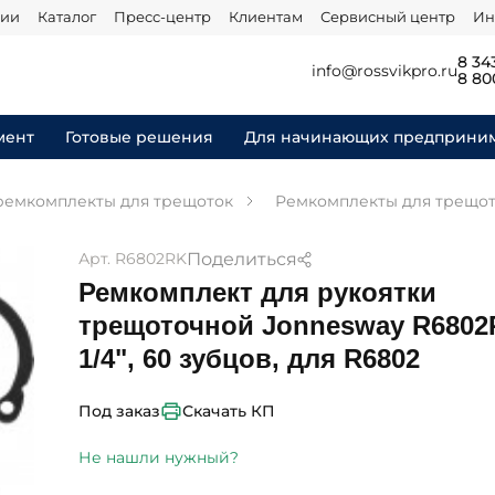
нии
Каталог
Пресс-центр
Клиентам
Сервисный центр
Ин
8 34
info@rossvikpro.ru
8 80
мент
Готовые решения
Для начинающих предприни
ремкомплекты для трещоток
Ремкомплекты для трещо
Поделиться
Арт. R6802RK
Ремкомплект для рукоятки
трещоточной Jonnesway R6802
1/4", 60 зубцов, для R6802
Скачать КП
Под заказ
Не нашли нужный?