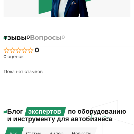
Отзывы
Вопросы
0
0
0
0 оценок
Пока нет отзывов
Блог
экспертов
по оборудованию
и инструменту для автобизнеса
Все
Статьи
Видео
Новости