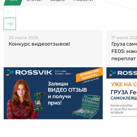
20 июля 2026
17 июля 20
Конкурс видеоотзывов!
Груза са
FE05: ма
переплат