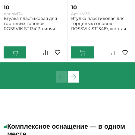
10
10
Арт. slv134
Арт. slv135
Втулка пластиковая для
Втулка пластиковая для
торцевых головок
торцевых головок
ROSSVIK ST13417, синяя
ROSSVIK ST13419, желтая
Екатеринбург: Много
Екатеринбург: Много
Комплексное оснащение — в одном
месте