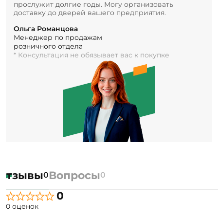
прослужит долгие годы. Могу организовать
доставку до дверей вашего предприятия.
Ольга Романцова
Менеджер по продажам
розничного отдела
* Консультация не обязывает вас к покупке
Отзывы
Вопросы
0
0
0
0 оценок