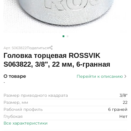
Арт. S063822
Поделиться
Головка торцевая ROSSVIK
S063822, 3/8", 22 мм, 6-гранная
О товаре
Перейти к описанию
-
Размер приводного квадрата
3/8"
Размер, мм
22
Рабочий профиль
6 граней
Глубокая
Нет
Все характеристики