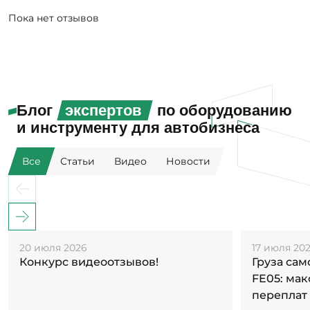
Пока нет отзывов
Блог
экспертов
по оборудованию
и инструменту для автобизнеса
Все
Статьи
Видео
Новости
20 июля 2026
17 июля 20
Конкурс видеоотзывов!
Груза са
FE05: ма
переплат