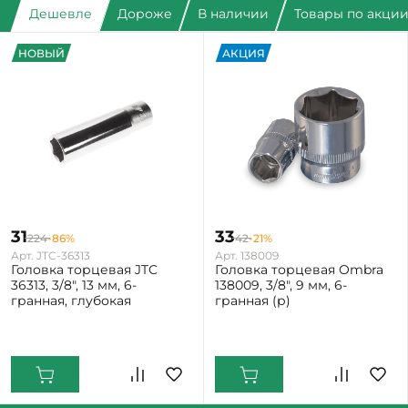
Дешевле
Дороже
В наличии
Товары по акци
НОВЫЙ
АКЦИЯ
31
33
224
-86%
42
-21%
Арт. JTC-36313
Арт. 138009
Головка торцевая JTC
Головка торцевая Ombra
36313, 3/8", 13 мм, 6-
138009, 3/8", 9 мм, 6-
гранная, глубокая
гранная (р)
Екатеринбург: Мало