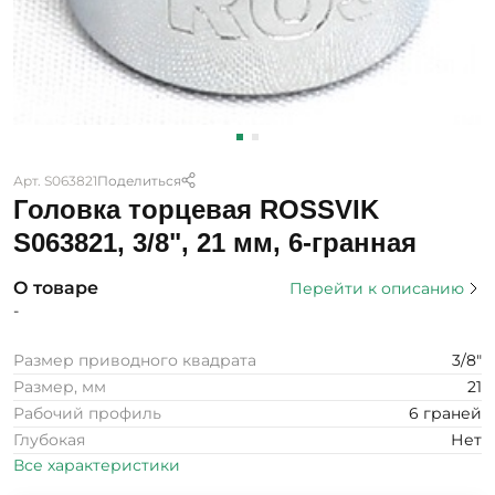
Арт. S063821
Поделиться
Головка торцевая ROSSVIK
S063821, 3/8", 21 мм, 6-гранная
О товаре
Перейти к описанию
-
Размер приводного квадрата
3/8"
Размер, мм
21
Рабочий профиль
6 граней
Глубокая
Нет
Все характеристики