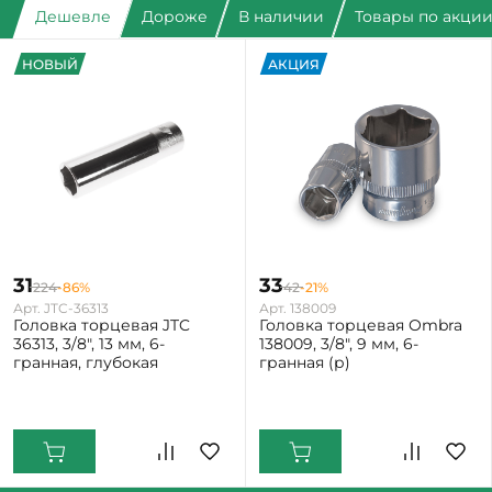
Дешевле
Дороже
В наличии
Товары по акци
НОВЫЙ
АКЦИЯ
31
33
224
-86%
42
-21%
Арт. JTC-36313
Арт. 138009
Головка торцевая JTC
Головка торцевая Ombra
36313, 3/8", 13 мм, 6-
138009, 3/8", 9 мм, 6-
гранная, глубокая
гранная (р)
Екатеринбург: Мало