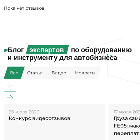
Пока нет отзывов
Блог
экспертов
по оборудованию
и инструменту для автобизнеса
Все
Статьи
Видео
Новости
20 июля 2026
17 июля 20
Конкурс видеоотзывов!
Груза са
FE05: ма
переплат