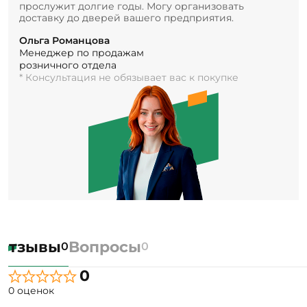
прослужит долгие годы. Могу организовать
доставку до дверей вашего предприятия.
Ольга Романцова
Менеджер по продажам
розничного отдела
* Консультация не обязывает вас к покупке
Отзывы
Вопросы
0
0
0
0 оценок