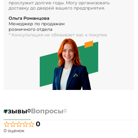
прослужит долгие годы. Могу организовать
доставку до дверей вашего предприятия.
Ольга Романцова
Менеджер по продажам
розничного отдела
* Консультация не обязывает вас к покупке
Отзывы
Вопросы
0
0
0
0 оценок