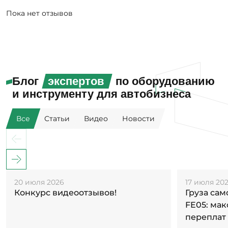
Пока нет отзывов
Блог
экспертов
по оборудованию
и инструменту для автобизнеса
Все
Статьи
Видео
Новости
20 июля 2026
17 июля 20
Конкурс видеоотзывов!
Груза са
FE05: ма
переплат