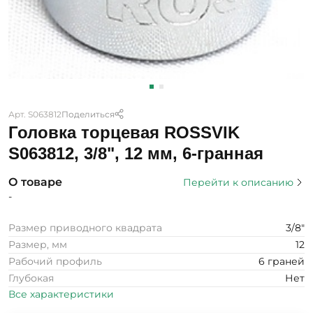
Арт. S063812
Поделиться
Головка торцевая ROSSVIK
S063812, 3/8", 12 мм, 6-гранная
О товаре
Перейти к описанию
-
Размер приводного квадрата
3/8"
Размер, мм
12
Рабочий профиль
6 граней
Глубокая
Нет
Все характеристики