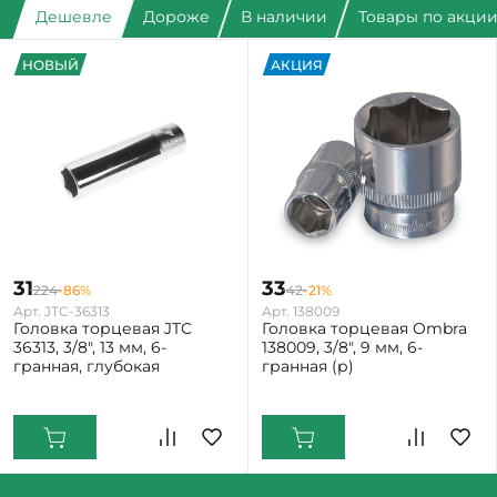
Дешевле
Дороже
В наличии
Товары по акци
НОВЫЙ
АКЦИЯ
31
33
224
-86%
42
-21%
Арт. JTC-36313
Арт. 138009
Головка торцевая JTC
Головка торцевая Ombra
36313, 3/8", 13 мм, 6-
138009, 3/8", 9 мм, 6-
гранная, глубокая
гранная (р)
Екатеринбург: Мало