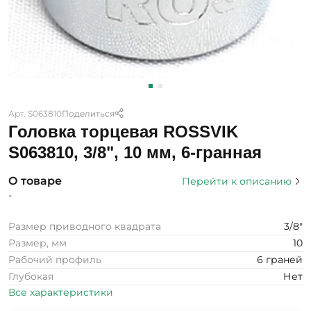
Арт. S063810
Поделиться
Головка торцевая ROSSVIK
S063810, 3/8", 10 мм, 6-гранная
О товаре
Перейти к описанию
-
Размер приводного квадрата
3/8"
Размер, мм
10
Рабочий профиль
6 граней
Глубокая
Нет
Все характеристики