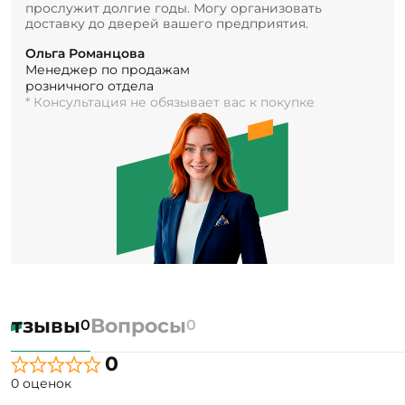
прослужит долгие годы. Могу организовать
доставку до дверей вашего предприятия.
Ольга Романцова
Менеджер по продажам
розничного отдела
* Консультация не обязывает вас к покупке
Отзывы
Вопросы
0
0
0
0 оценок