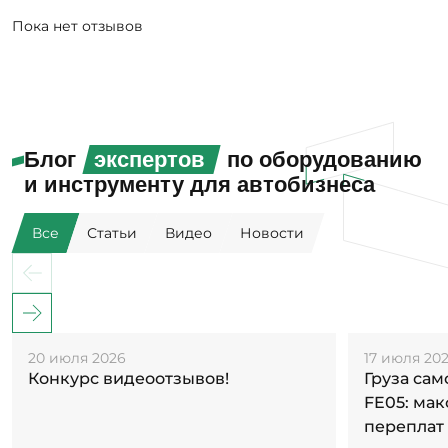
Пока нет отзывов
Блог
экспертов
по оборудованию
и инструменту для автобизнеса
Все
Статьи
Видео
Новости
20 июля 2026
17 июля 20
Конкурс видеоотзывов!
Груза са
FE05: ма
переплат