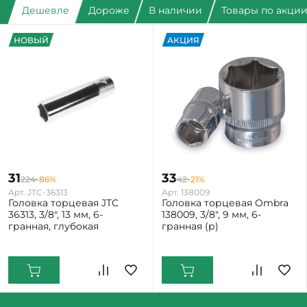
Дешевле
Дороже
В наличии
Товары по акци
НОВЫЙ
АКЦИЯ
31
33
224
-86%
42
-21%
Арт. JTC-36313
Арт. 138009
Головка торцевая JTC
Головка торцевая Ombra
36313, 3/8", 13 мм, 6-
138009, 3/8", 9 мм, 6-
гранная, глубокая
гранная (р)
Екатеринбург: Мало