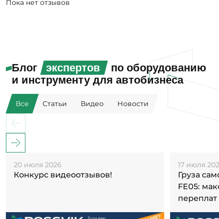
Пока нет отзывов
Блог
экспертов
по оборудованию
и инструменту для автобизнеса
Все
Статьи
Видео
Новости
20 июля 2026
17 июля 20
Конкурс видеоотзывов!
Груза са
FE05: ма
переплат