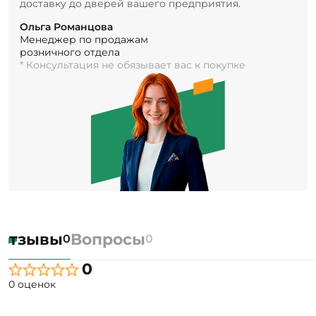
доставку до дверей вашего предприятия.
Ольга Романцова
Менеджер по продажам
розничного отдела
* Консультация не обязывает вас к покупке
Отзывы
Вопросы
0
0
0
0 оценок