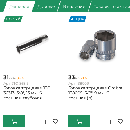
Дешевле
Дороже
В наличии
Товары по акци
НОВЫЙ
АКЦИЯ
31
33
224
-86%
42
-21%
Арт. JTC-36313
Арт. 138009
Головка торцевая JTC
Головка торцевая Ombra
36313, 3/8", 13 мм, 6-
138009, 3/8", 9 мм, 6-
гранная, глубокая
гранная (р)
Екатеринбург: Мало