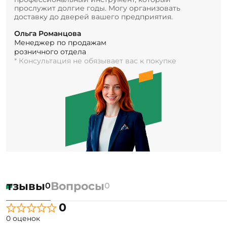
прослужит долгие годы. Могу организовать
доставку до дверей вашего предприятия.
Ольга Романцова
Менеджер по продажам
розничного отдела
* Консультация не обязывает вас к покупке
Отзывы
Вопросы
0
0
0
0 оценок