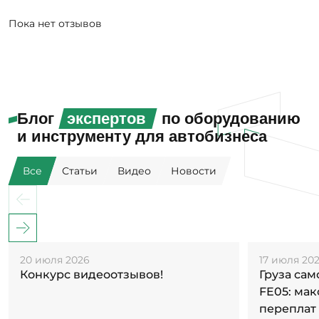
Пока нет отзывов
Блог
экспертов
по оборудованию
и инструменту для автобизнеса
Все
Статьи
Видео
Новости
20 июля 2026
17 июля 20
Конкурс видеоотзывов!
Груза са
FE05: ма
переплат