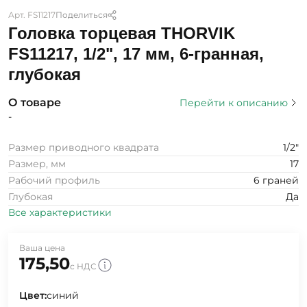
Арт. FS11217
Поделиться
Головка торцевая THORVIK
FS11217, 1/2", 17 мм, 6-гранная,
глубокая
О товаре
Перейти к описанию
-
Размер приводного квадрата
1/2"
Размер, мм
17
Рабочий профиль
6 граней
Глубокая
Да
Все характеристики
Ваша цена
175,50
с НДС
Цвет:
синий