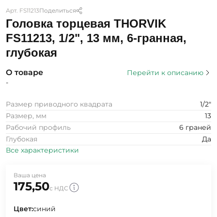
Арт. FS11213
Поделиться
Головка торцевая THORVIK
FS11213, 1/2", 13 мм, 6-гранная,
глубокая
О товаре
Перейти к описанию
-
Размер приводного квадрата
1/2"
Размер, мм
13
Рабочий профиль
6 граней
Глубокая
Да
Все характеристики
Ваша цена
175,50
с НДС
Цвет:
синий