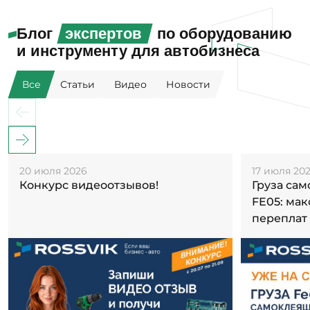
Блог
экспертов
по оборудованию
и инструменту для автобизнеса
Все
Статьи
Видео
Новости
20 июля 2026
17 июля 20
Конкурс видеоотзывов!
Груза са
FE05: ма
переплат