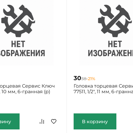
30
38
-21%
торцевая Сервис Ключ
Головка торцевая Серв
", 10 мм, 6-гранная (р)
77511, 1/2", 11 мм, 6-гранн
ург: Мало
Екатеринбург: Мало
зину
В корзину