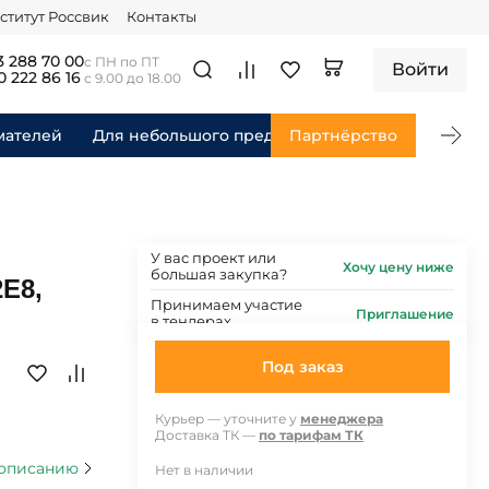
ститут Россвик
Контакты
3 288 70 00
с ПН по ПТ
Войти
0 222 86 16
с 9.00 до 18.00
мателей
Для небольшого предприятия
Партнёрство
Для федераль
У вас проект или
Хочу цену ниже
большая закупка?
E8,
Принимаем участие
Приглашение
в тендерах
Под заказ
Курьер — уточните у
менеджера
Доставка ТК —
по тарифам ТК
 описанию
Нет в наличии