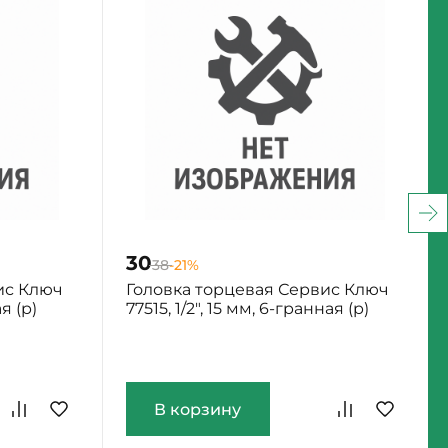
30
38
-21%
ис Ключ
Головка торцевая Сервис Ключ
ая (р)
77515, 1/2", 15 мм, 6-гранная (р)
Екатеринбург: Мало
В корзину