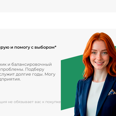
ирую и помогу с выбором*
ник и балансировочный
и проблемы. Подберу
лужит долгие годы. Могу
дприятия.
ация не обязывает вас к покупке