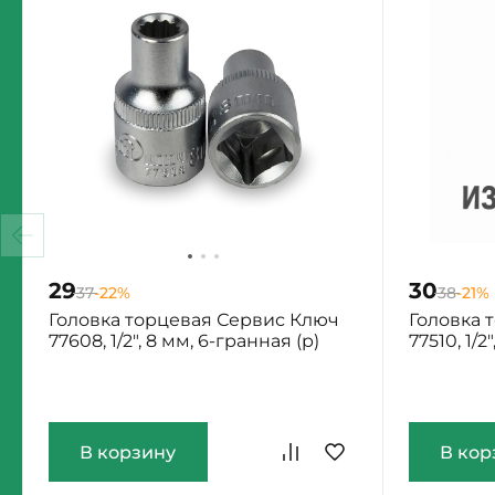
29
30
37
-22%
38
-21%
Головка торцевая Сервис Ключ
Головка 
77608, 1/2", 8 мм, 6-гранная (р)
77510, 1/2
Екатеринбург: Мало
Екатеринб
В корзину
В кор