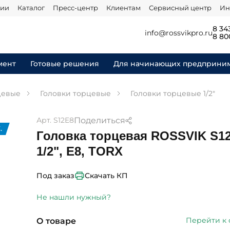
нии
Каталог
Пресс-центр
Клиентам
Сервисный центр
Ин
8 34
info@rossvikpro.ru
8 80
мент
Готовые решения
Для начинающих предприни
цевые
Головки торцевые
Головки торцевые 1/2"
Поделиться
Арт. S12E8
.
Головка торцевая ROSSVIK S12
1/2", E8, TORX
Скачать КП
Под заказ
Не нашли нужный?
Перейти к
О товаре