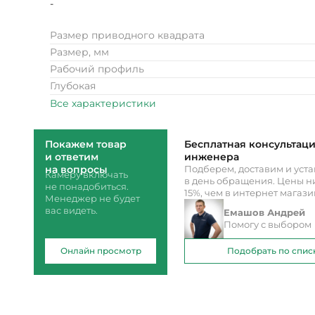
-
Размер приводного квадрата
Размер, мм
Рабочий профиль
Глубокая
Все характеристики
Покажем товар
Бесплатная консультац
и ответим
инженера
на вопросы
Подберем, доставим и уст
Камеру включать
в день обращения. Цены ни
не понадобиться.
15%, чем в интернет магаз
Менеджер не будет
вас видеть.
Емашов Андрей
Помогу с выбором
Онлайн просмотр
Подобрать по спис