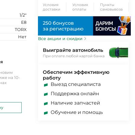
Условия
Условия
Пункты
доставки
оплаты
самовывоза
1/2"
E8
250 бонусов
за регистрацию
TORX
Нет
Все акции и скидки
Выиграйте автомобиль
При оплате любой картой банка
ия
Обеспечим эффективную
ановим
же на 10-
работу
инах
Выезд специалиста
Поддержка онлайн
Наличие запчастей
ку
Обучение и помощь