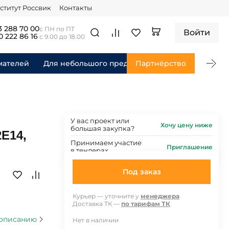
ститут Россвик
Контакты
3 288 70 00
с ПН по ПТ
Войти
0 222 86 16
с 9.00 до 18.00
мателей
Для небольшого предприятия
Партнёрство
Для федераль
У вас проект или
Хочу цену ниже
большая закупка?
E14,
Принимаем участие
Приглашение
в тендерах
Под заказ
Курьер — уточните у
менеджера
Доставка ТК —
по тарифам ТК
 описанию
Нет в наличии