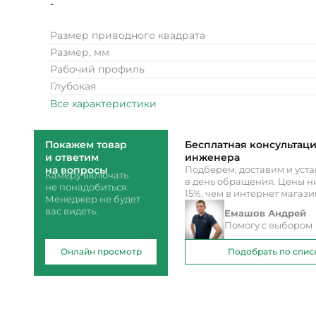
-
Размер приводного квадрата
Размер, мм
Рабочий профиль
Глубокая
Все характеристики
Покажем товар
Бесплатная консультац
и ответим
инженера
на вопросы
Подберем, доставим и уст
Камеру включать
в день обращения. Цены ни
не понадобиться.
15%, чем в интернет магаз
Менеджер не будет
вас видеть.
Емашов Андрей
Помогу с выбором
Онлайн просмотр
Подобрать по спис