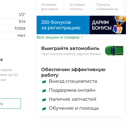
Условия
Условия
Пункты
доставки
оплаты
самовывоза
1/2"
E14
250 бонусов
за регистрацию
TORX
Нет
Все акции и скидки
Выиграйте автомобиль
При оплате любой картой банка
ия
Обеспечим эффективную
ановим
же на 10-
работу
инах
Выезд специалиста
Поддержка онлайн
Наличие запчастей
ку
Обучение и помощь