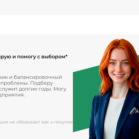
ирую и помогу с выбором*
ник и балансировочный
и проблемы. Подберу
лужит долгие годы. Могу
дприятия.
ация не обязывает вас к покупке