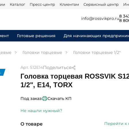
нии
Каталог
Пресс-центр
Клиентам
Сервисный центр
Ин
8 34
info@rossvikpro.ru
8 80
мент
Готовые решения
Для начинающих предприни
цевые
Головки торцевые
Головки торцевые 1/2"
Поделиться
Арт. S12E14
.
Головка торцевая ROSSVIK S12
1/2", E14, TORX
Скачать КП
Под заказ
Не нашли нужный?
Перейти к
О товаре