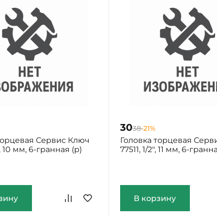
30
38
-21%
торцевая Сервис Ключ
Головка торцевая Серв
", 10 мм, 6-гранная (р)
77511, 1/2", 11 мм, 6-гранн
ург: Мало
Екатеринбург: Мало
зину
В корзину