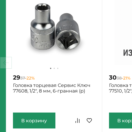
29
30
37
-22%
38
-21%
Головка торцевая Сервис Ключ
Головка 
77608, 1/2", 8 мм, 6-гранная (р)
77510, 1/2
Екатеринбург: Мало
Екатеринб
В корзину
В кор