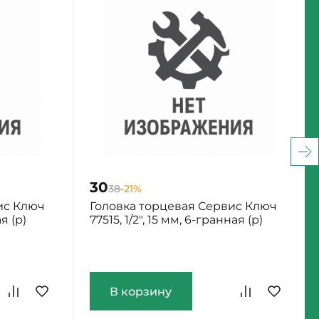
30
38
-21%
ис Ключ
Головка торцевая Сервис Ключ
ая (р)
77515, 1/2", 15 мм, 6-гранная (р)
Екатеринбург: Мало
В корзину